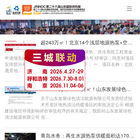
Togg
navig
超243万㎡！北京14个浅层地源热泵+空气源热泵项目获批资金支持
关于北投晟景地源热泵供热、供冷系统工程资金
申请报告的批复 京发改（审）〔2024〕741号 经审议，同意对项目
安排部分补助资金，现就有关事项批复如下： 一、项目名称：北投
晟景地...
58762.9万，503.7万㎡！山东发展绿色清洁能源有限公司东营经济技术开发区地热清
关于山东发展绿色清洁能源有限公司东营经济技
术开发区地热清洁供暖项目的审批决定公示 根据
建设项目环境影响评价审批程序的有关规定，我部对山东发展绿色
清洁能源有限公司 东...
青岛水务：再生水源热泵供暖面积达170万平方米！明年将并入热网