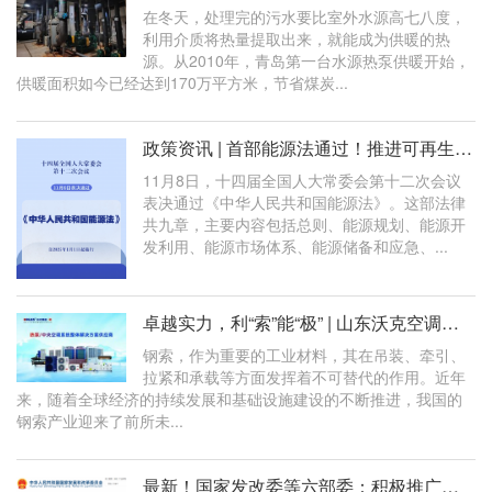
在冬天，处理完的污水要比室外水源高七八度，
利用介质将热量提取出来，就能成为供暖的热
源。从2010年，青岛第一台水源热泵供暖开始，
供暖面积如今已经达到170万平方米，节省煤炭...
政策资讯 | 首部能源法通过！推进可再生能源电力消纳、鼓励发展综合能源服务
11月8日，十四届全国人大常委会第十二次会议
表决通过《中华人民共和国能源法》。这部法律
共九章，主要内容包括总则、能源规划、能源开
发利用、能源市场体系、能源储备和应急、...
卓越实力，利“索”能“极” | 山东沃克空调为中国钢索巨头企业打造高品质空
钢索，作为重要的工业材料，其在吊装、牵引、
拉紧和承载等方面发挥着不可替代的作用。近年
来，随着全球经济的持续发展和基础设施建设的不断推进，我国的
钢索产业迎来了前所未...
最新！国家发改委等六部委：积极推广太阳能热应用；推进地热能、空气源热泵