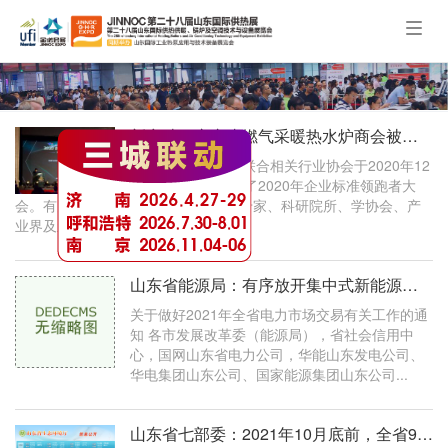
Togg
navig
新突破｜广东省燃气采暖热水炉商会被评为企业标准“领跑者”优秀评估机构
中国标准化研究院联合相关行业协会于2020年12
月19日在北京召开了2020年企业标准领跑者大
会。有关政府部门领导、地方领导及专家、科研院所、学协会、产
业界及新闻媒体代表参加会议...
山东省能源局：有序放开集中式新能源发电机组进入电力市场交易
关于做好2021年全省电力市场交易有关工作的通
知 各市发展改革委（能源局），省社会信用中
心，国网山东省电力公司，华能山东发电公司、
华电集团山东公司、国家能源集团山东公司...
山东省七部委：2021年10月底前，全省9个非传输通道城市35蒸吨/小时以下燃煤锅