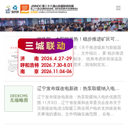
Togg
navig
地热能、太阳能供热！稳步推进矿区可再生能源供暖制冷！国家能源局最新发文
近日，国家能源局下发《关于推进煤炭与新能源
融合发展的指导意见》。文件指出， 要 稳步推进
矿区可再生能源供暖制冷。 统筹考虑井筒保温及
地面生产、生活供热需求，因地制宜实...
辽宁发布煤改电新政：热泵取暖纳入电价优惠范围；两项热泵行业标准明年3月
辽宁发布煤改电新政：热泵取暖纳入电价优惠范
围 11月3日，辽宁省发展和改革委员会发布关于
完善煤改电清洁取暖工商业用户电价支持政策有
关事项的通知。文件明确实施范围， 在每...