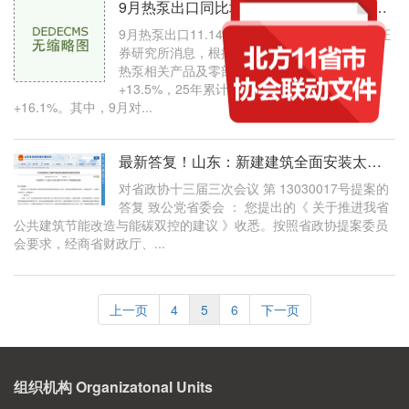
9月热泵出口同比增长13.5%；哈尔滨重要发布拟出供热新规；山西两地居民独立采
9月热泵出口11.14亿元，同比增长13.5% 方正证
券研究所消息，根据海关总署数据，2025年9月
热泵相关产品及零部件出口11.14亿元，同比
+13.5%，25年累计出口124.14亿元，同比
+16.1%。其中，9月对...
最新答复！山东：新建建筑全面安装太阳能系统，因地制宜推广地热能、生物质
对省政协十三届三次会议 第 13030017号提案的
答复 致公党省委会 ： 您提出的《 关于推进我省
公共建筑节能改造与能碳双控的建议 》收悉。按照省政协提案委员
会要求，经商省财政厅、...
上一页
4
5
6
下一页
组织机构 Organizatonal Units